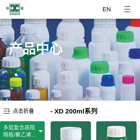
EN
产品中心
- XD 200ml系列
点击折叠
多层复合高阻
隔瓶/聚乙烯瓶